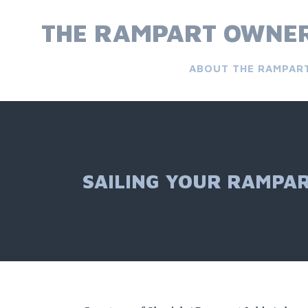
Skip
to
THE RAMPART OWNER
content
ABOUT THE RAMPAR
SAILING YOUR RAMPA