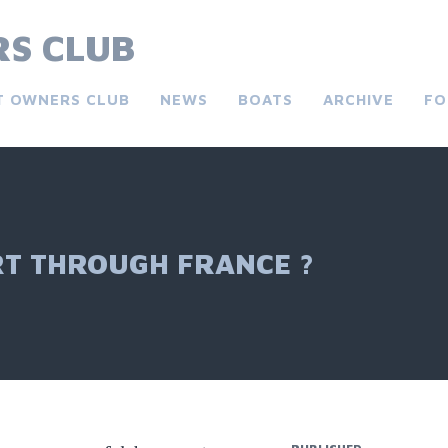
S CLUB
T OWNERS CLUB
NEWS
BOATS
ARCHIVE
FO
RT THROUGH FRANCE ?