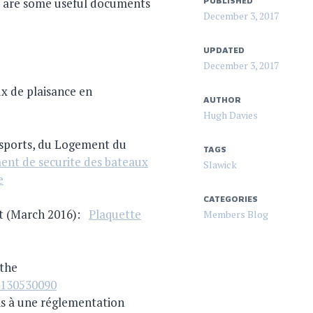
re are some useful documents
PUBLISHED
December 3, 2017
UPDATED
December 3, 2017
x de plaisance en
AUTHOR
Hugh Davies
nsports, du Logement du
TAGS
ent de securite des bateaux
Slawick
e
CATEGORIES
et (March 2016):
Plaquette
Members Blog
 the
0130530090
is à une réglementation